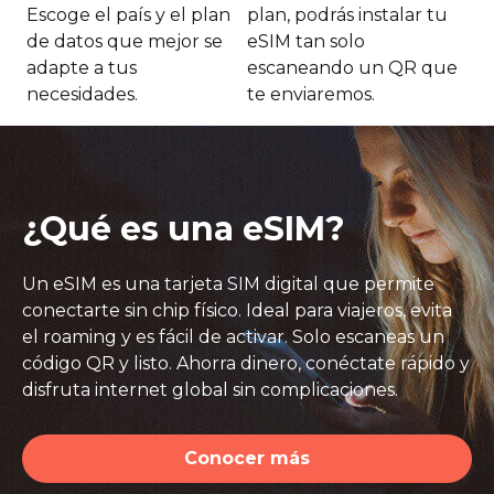
Escoge el país y el plan
plan, podrás instalar tu
co
de datos que mejor se
eSIM tan solo
adapte a tus
escaneando un QR que
necesidades.
te enviaremos.
¿Qué es una eSIM?
Un eSIM es una tarjeta SIM digital que permite
conectarte sin chip físico. Ideal para viajeros, evita
el roaming y es fácil de activar. Solo escaneas un
código QR y listo. Ahorra dinero, conéctate rápido y
disfruta internet global sin complicaciones.
Conocer más