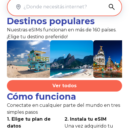
Destinos populares
Nuestras eSIMs funcionan en más de 160 países.
Estados
Unidos
Brasil
España
¡Elige tu destino preferido!
Ver todos
Cómo funciona
Conectate en cualquier parte del mundo en tres
simples pasos
1. Elige tu plan de
2. Instala tu eSIM
3.
datos
Una vez adquirido tu
Dis